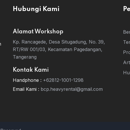
Hubungi Kami
P
Alamat Workshop
Be
Kp. Rancagede, Desa Situgadung, No. 39,
Te
n
RT/RW 001/03, Kecamatan Pagedangan,
Pr
Tangerang
Art
Kontak Kami
Hu
Handphone :
+62812-1001-1298
Email Kami :
bcp.heavyrental@gmail.com