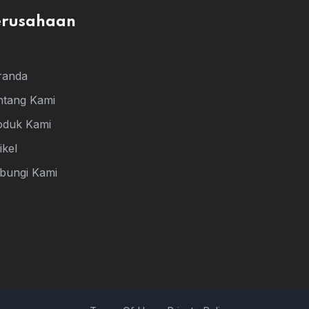
erusahaan
randa
ntang Kami
oduk Kami
ikel
bungi Kami